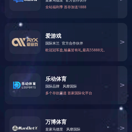
材质：碳钢，锰钢，不锈钢，耐磨钢
优点：叶片根部与顶部厚度相等。
服务售后
0311-85382001
手机/微信