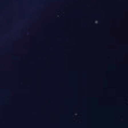
爬坡可移动式刮板输送机
XD-KFD-大型开放式螺
旋输送机
查看详情
查看详情
1
<
2
>
b体育在线登录官网-b体育(中国)