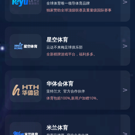
定制服务
你真的了解搅龙螺旋输送机吗
解决方案
新闻动态
联系我们
绞龙螺旋输送机，不管是从名字，还是从它的外型结构来看，
都是比较小只的，所以容易给用户带来一种错觉，觉得绞龙螺
旋输送机中看不中用。其实则不然，它是一种通过螺旋轴旋转
从而带动物料输送的装置，可水平、倾斜输送。下面我们就从
结构、特色等两方面来重点说说吧！
了解更多