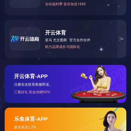
近头节，相同长度的中间节则挨在一起。在头节内装有支推轴
承承受轴向力，在中间节和尾节内装有用轴承支承螺旋轴，此
外，在尾节内还装有可轴向移动的径向轴承以补偿螺旋轴长度
的误差和适应温度的变化。螺旋面的形式有实体螺旋（S制法）
了解更多
和带式螺旋（D制法）两种。各螺旋轴之间采用法兰式联接，保
证了联接轴的互换性，便于维修。
2026-05-12
无轴搅龙的优势