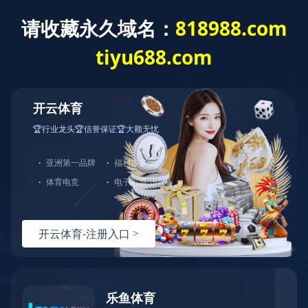
b体育在线登录官网
language
b体育在线登
录官网
关于我们
新闻资讯
b体育在线
New & Blog
登录官网-b
b体育在线登录官网
行业资讯
全球动态
体育(中国)
2022-01-10