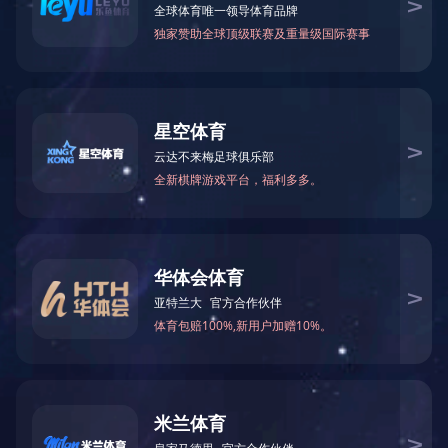
定制服务
河北省石家庄经济技术开发区松江路199号
咨询电话
解决方案
0311-85382001 / 0311-85674606
新闻动态
电话/传真
15831163099 / 15833937206
联系我们
企业邮箱
service11@screw-flighting.com