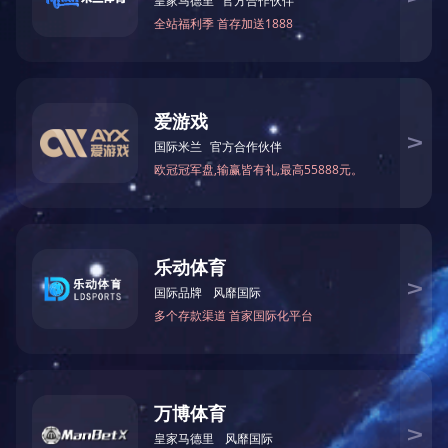
在线留言
填写您的电话和E-mail信息，将有助于我们及时与您取得联
系，尽快解决您提出的问题。
姓名
手机/微信
电子邮件