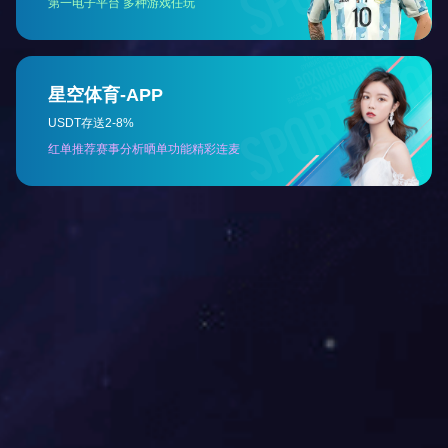
查看详情
查看详情
爬坡可移动式刮板输送机
XD-KFD-大型开放式螺
旋输送机