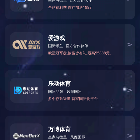
手机/微信
15831163099
企业邮箱
service11@screw-flighting.com