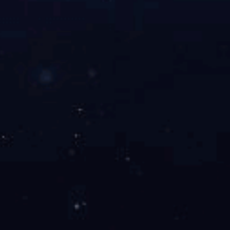
提交留言
联系方式
地址：河北省石家庄经济技术开发区松江路199号
电话：0311-85382001 / 0311-85674606
手机：15831163099 / 15833937206
邮箱：service11@screw-flighting.com
网站分享
©2024 b体育在线登录官网-b体育(中国)
技术支持：
SEO