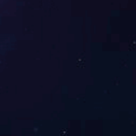
查看详情
查看详情
1
<
2
>
b体育在线登录官网-b体育(中国)
始于设计 · 精于工艺 · 重在加工 · 成于装配