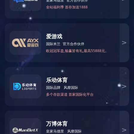
手机/微信
15831163099
企业邮箱
service11@screw-flighting.com