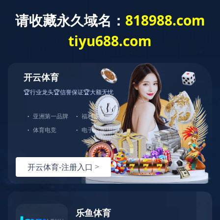
b体育在线登录官网
language
b体育在线登
b体育在线登录官网
录官网
全部分类
关于我们
b体育在线
登录官网-b
轻型皮带输送机
体育(中国)
皮带输送机
所属分类：