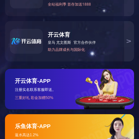
标签：
产品询价
填写您的电话和E-mail信息，将有助于我们及时与您取得联系，尽快
解决您提出的问题。