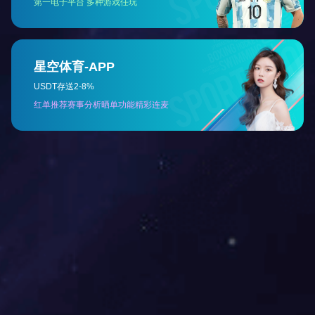
查看详情
查看详情
爬坡可移动式刮板输送机
XD-KFD-大型开放式螺
旋输送机