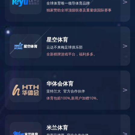
定制服务
0311-85382001
电话：
解决方案
15831163099
电话：
service11@screw-flighting.com
邮箱：
新闻动态
获取报价
相关产品
联系我们
分享到
服务售后
0311-85382001