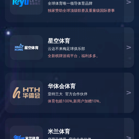
定制服务
0311-85382001
电话：
解决方案
15831163099
电话：
service11@screw-flighting.com
邮箱：
新闻动态
获取报价
相关产品
联系我们
分享到
服务售后
0311-85382001