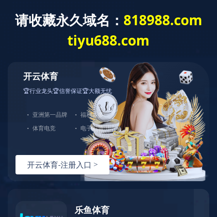
b体育在线登录官网
language
b体育在线登
b体育在线登录官网
录官网
全部分类
关于我们
b体育在线
登录官网-b
小型不锈钢螺旋输送机
体育(中国)
螺旋输送机
所属分类：