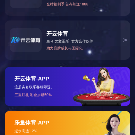
标签：
产品询价
填写您的电话和E-mail信息，将有助于我们及时与您取得联系，尽快
解决您提出的问题。