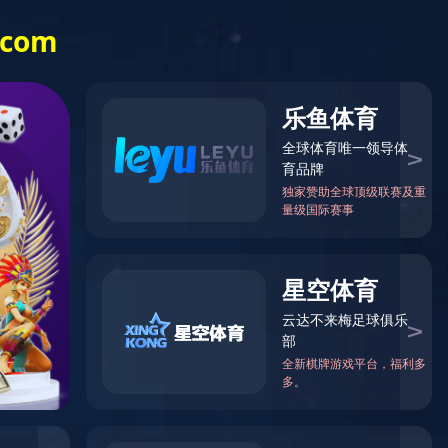
新闻
联系
language
动态
我们
机搅龙
农业机械搅龙系列
类：
0311-85382001