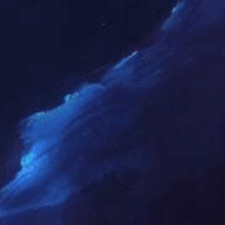
提出的问题。