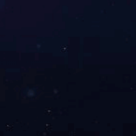
服务
解决方案
新闻动态
案例
B体育在线登录官
流程
行业资讯
全球动态