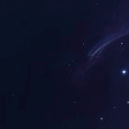
填写您的电