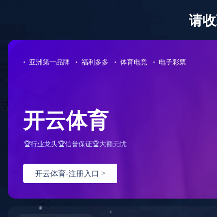
b体育在线登录官网
b体育在线
关
登录官网
我
b体育在线登录官网
产品中心
螺旋叶片
螺旋推进搅龙轴