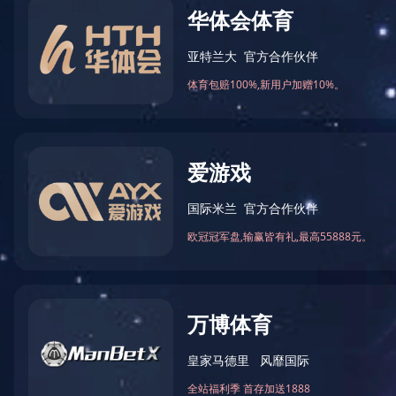
输送机系列
分离滚筒系列
辊系列
斗式提升机系列
洗选机
壁炉
非标定制