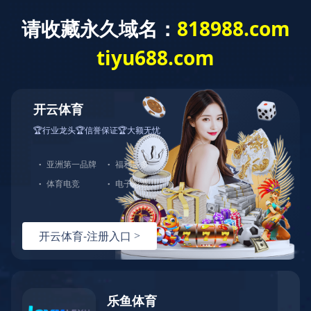
b体育在线登录官网
language
b体育在线登
b体育在线登录官网
录官网
全部分类
关于我们
b体育在线
登录官网-b
可移动爬坡皮带输送机
体育(中国)
皮带输送机是一种高效、可靠的物料输送设备，广泛应用于
煤炭、港口、冶金、电力等工业领域。