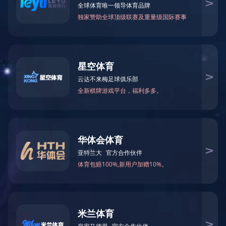
定制服务
皮带输送机
所属分类：
解决方案
0311-85382001
电话：
15831163099
电话：
新闻动态
service11@screw-flighting.com
邮箱：
联系我们
获取报价
相关产品
分享到
皮带输送机是一种高效、可靠的物料输送设备，广泛应用于煤
炭、港口、冶金、电力等工业领域。其主要由驱动装置、输送
带、托辊和机架等部件组成。输送带作为核心部分，承担物料的
承载和运输任务。皮带输送机具有结构简单、运行稳定、输送量
大等特点，能够连续、均匀地输送各种形态和粒度的物料。其长
度可根据实际需求定制，满足不同的生产需要。此外，皮带输送