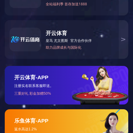
企业邮箱
service11@screw-flighting.com
标签：
产品询价
填写您的电话和E-mail信息，将有助于我们及时与您取得联系，尽快