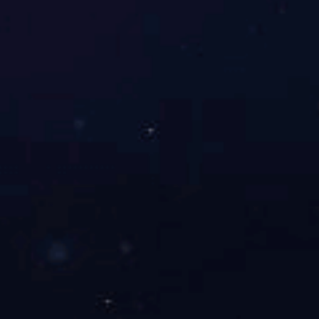
始于设计 · 精于工艺 · 重在加工 · 成于装配
提交留言
联系方式
地址：河北省石家庄经济技术开发区松江路199号
电话：0311-85382001 / 0311-85674606