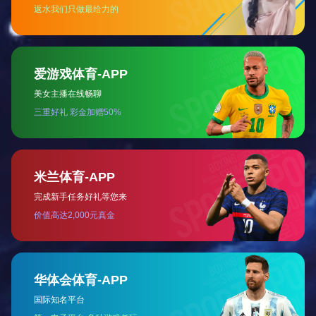
解决您提出的问题。
提交留言