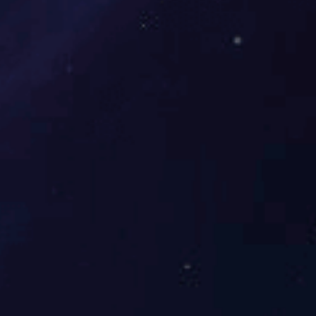
旋输送机
查看详情
查看详情
1
<
2
>
b体育在线登录官网-b体育(中国)