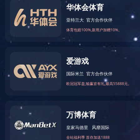
输送机系列
分离滚筒系列
辊系列
斗式提升机系列
洗选机
壁炉
非标定制
皮带输送机
辊和机架等
点，能够连