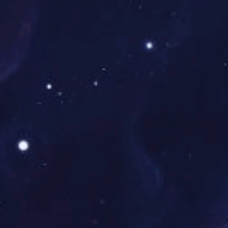
产品询价
话和E-mail信息，将有助于我们及时与您取得联系，尽快解决您