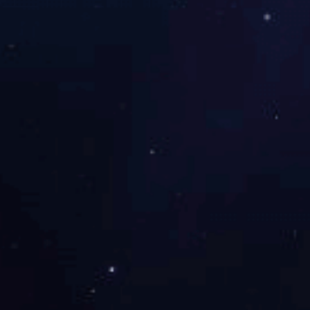
b体
关于我们
B体育在线登录官网-
定制
B体育(中国)
公司介绍
定制
工厂车间
定制
螺旋叶片
生产设备
螺旋推进搅龙轴
资质荣誉
输送机系列
合作伙伴
分离滚筒系列