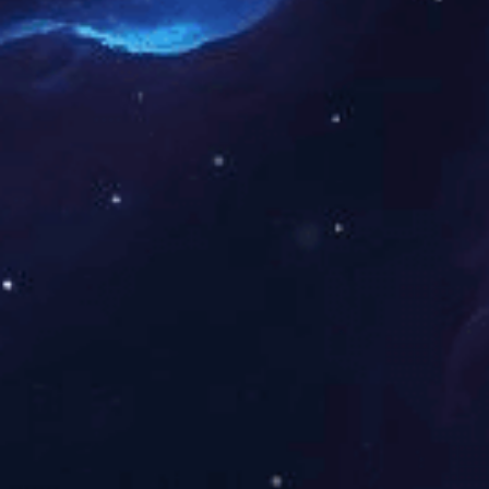
主要用于农牧业机械、环保机
主要用
械、工程建筑机械、矿山冶金设
械、工
备、电动化工设备、食品加工等
备、电
行业的零部件生产、自动化物流
行业的
查看详情
涂装及非标机械定制等。
涂装及