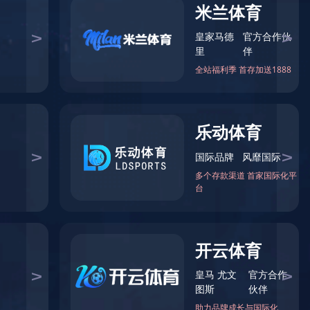
皮带输送机
类：
0311-85382001
15831163099
service11@screw-flighting.com
取报价
相关产品
到
金、电力等工业领域。其主要由驱动装置、输送带、托
皮带输送机具有结构简单、运行稳定、输送量大等特
定制，满足不同的生产需要。此外，皮带输送机还可实