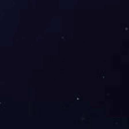
用于矿
螺旋输送机是一种常用的输送设
输送设
备，广泛应用于建筑、化工、农
业等领域。
查看详情